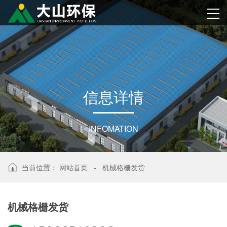
信
息
详
情
INFOMATION
当前位置：
网站首页
-
机械格栅发货
机械格栅发货