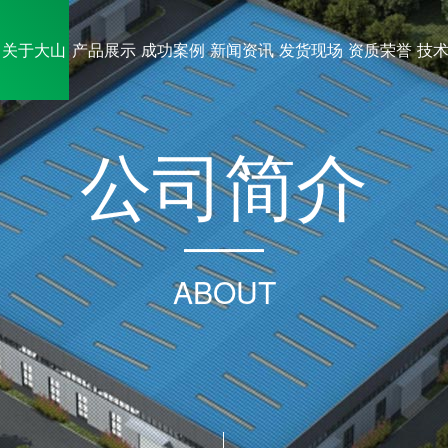
关于大山
产品展示
成功案例
新闻资讯
发货现场
资质荣誉
技
公
司
简
介
ABOUT